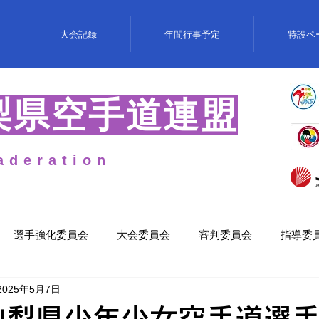
大会記録
年間行事予定
特設ペ
梨県空手道連盟
aderation
選手強化委員会
大会委員会
審判委員会
指導委
2025年5月7日
山梨県少年少女空手道選