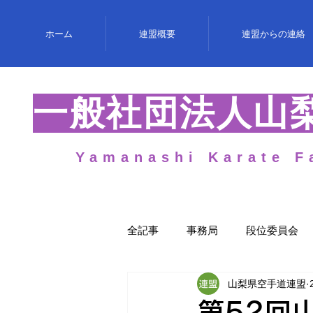
ホーム
連盟概要
連盟からの連絡
​一般社団法人山
Yamanashi Karate F
全記事
事務局
段位委員会
山梨県空手道連盟
女性委員会
第52回