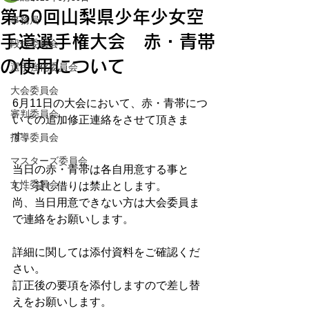
第50回山梨県少年少女空
事務局
手道選手権大会 赤・青帯
段位委員会
の使用について
選手強化委員会
大会委員会
6月11日の大会において、赤・青帯につ
審判委員会
いての追加修正連絡をさせて頂きま
す。
指導委員会
マスターズ委員会
当日の赤・青帯は各自用意する事と
女性委員会
し、貸し借りは禁止とします。
尚、当日用意できない方は大会委員ま
で連絡をお願いします。
詳細に関しては添付資料をご確認くだ
さい。
訂正後の要項を添付しますので差し替
えをお願いします。