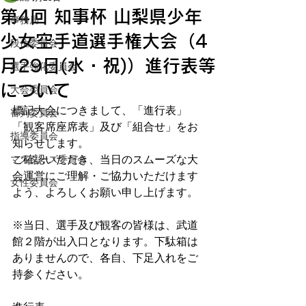
第4回 知事杯 山梨県少年
事務局
少女空手道選手権大会（4
段位委員会
月29日(水・祝)）進行表等
選手強化委員会
について
大会委員会
標記大会につきまして、「進行表」
審判委員会
「観客席座席表」及び「組合せ」をお
指導委員会
知らせします。
マスターズ委員会
ご確認いただき、当日のスムーズな大
会運営にご理解・ご協力いただけます
女性委員会
よう、よろしくお願い申し上げます。
※当日、選手及び観客の皆様は、武道
館２階が出入口となります。下駄箱は
ありませんので、各自、下足入れをご
持参ください。