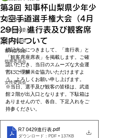
第3回 知事杯山梨県少年少
事務局
女空手道選手権大会（4月
段位委員会
29日）進行表及び観客席
選手強化委員会
案内について
大会委員会
標記大会につきまして、「進行表」と
審判委員会
「観客席座席表」を掲載します。ご確
指導委員会
認いただき、当日のスムーズな大会運
マスターズ委員会
営にご理解・ご協力いただけますよ
う、よろしくお願い申し上げます。
女性委員会
※当日、選手及び観客の皆様は、武道
館２階が出入口となります。下駄箱は
ありませんので、各自、下足入れをご
持参ください。
.pdf
R7 0429進行表
ダウンロード：PDF • 137KB