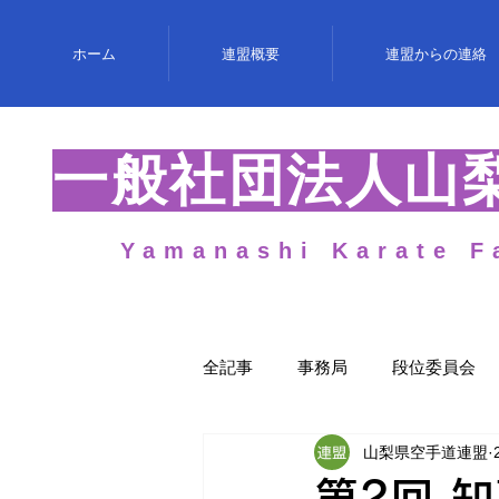
ホーム
連盟概要
連盟からの連絡
​一般社団法人山
Yamanashi Karate F
全記事
事務局
段位委員会
山梨県空手道連盟
女性委員会
第2回 