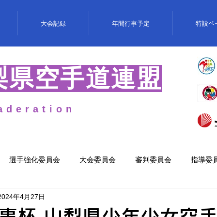
大会記録
年間行事予定
特設ペ
梨県空手道連盟
aderation
選手強化委員会
大会委員会
審判委員会
指導委
2024年4月27日
知事杯 山梨県少年少女空