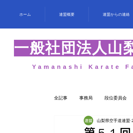
ホーム
連盟概要
連盟からの連絡
​一般社団法人山
Yamanashi Karate F
全記事
事務局
段位委員会
山梨県空手道連盟
女性委員会
第５１回