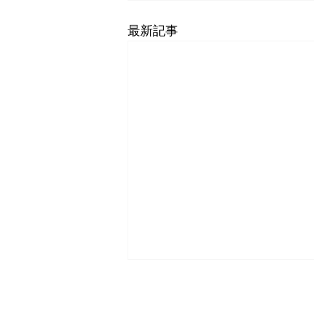
最新記事
笹川杯 第15回 関東少年少女
Copy