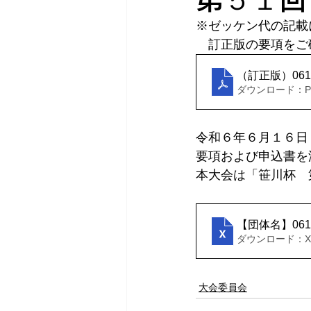
※ゼッケン代の記載
　訂正版の要項をご
（訂正版）06
ダウンロード：PDF
令和６年６月１６日
要項および申込書を
本大会は
「笹川杯　
【団体名】06
ダウンロード：XLS
大会委員会