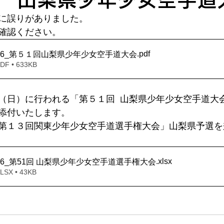
に誤りがありました。
確認ください。
.pdf
16_第５１回山梨県少年少女空手道大会
 • 633KB
（日）に行われる「第５１回  山梨県少年少女空手道大
添付いたします。
第１３回関東少年少女空手道選手権大会」山梨県予選
を
.xlsx
16_第51回 山梨県少年少女空手道選手権大会
X • 43KB