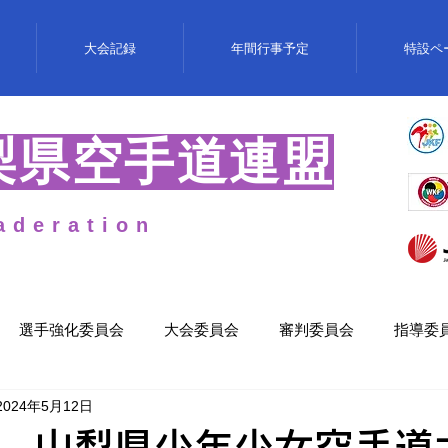
大会記録
年間行事予定
特設ペ
梨県空手道連盟
aderation
選手強化委員会
大会委員会
審判委員会
指導委
2024年5月12日
 山梨県少年少女空手道