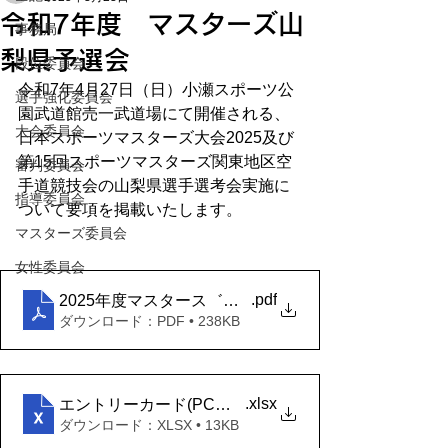
令和7年度 マスターズ山
事務局
梨県予選会
段位委員会
令和7年4月27日（日）小瀬スポーツ公
選手強化委員会
園武道館売一武道場にて開催される、
大会委員会
日本スポーツマスターズ大会2025及び
第15回スポーツマスターズ関東地区空
審判委員会
手道競技会の山梨県選手選考会実施に
指導委員会
ついて要項を掲載いたします。
マスターズ委員会
女性委員会
.pdf
2025年度マスタース゛県予選会（実施要項）
ダウンロード：PDF • 238KB
.xlsx
エントリーカード(PC記入用）
ダウンロード：XLSX • 13KB